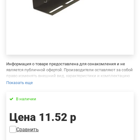
Информация о товаре предоставлена для ознакомления и не
является публичной офертой. Производители оставляют за собой
право изменять внешний вид, характеристики и комплектацию
товара, предварительно не уведомляя продавцов и потребителей.
Показать еще
Просим вас отнестись с пониманием к данному факту и заранее
приносим извинения за возможные неточности в описании и
В наличии
фотографиях товара. Будем благодарны вам за сообщение об
ошибках — это поможет сделать наш каталог еще точнее!
Цена
11.52 р
Сравнить