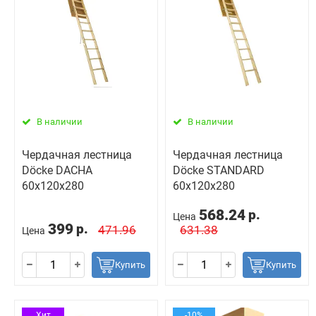
В наличии
В наличии
Чердачная лестница
Чердачная лестница
Döcke DACHA
Döcke STANDARD
60х120х280
60х120х280
568.24
р.
Цена
399
р.
471.96
631.38
Цена
Купить
Купить
Хит
-10%