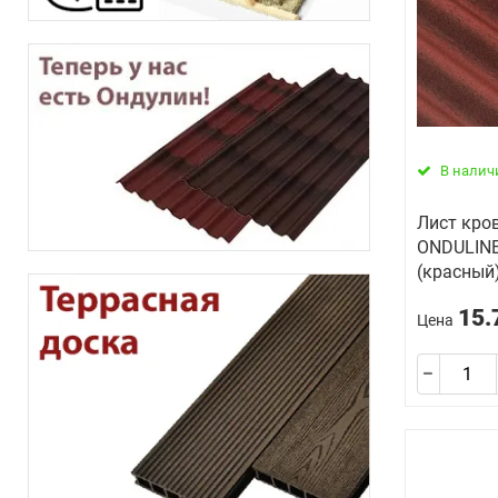
В налич
Лист кро
ONDULINE
(красный)
15.
Цена