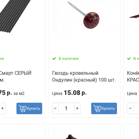
ии
В наличии
В 
Смарт СЕРЫЙ
Гвоздь кровельный
Конё
м.
Ондулин (красный) 100 шт.
КРАС
75
15.08
р.
р.
за м2
Цена
Цена
Купить
Купить