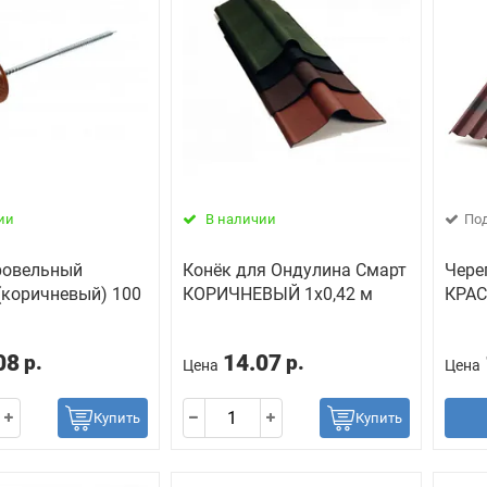
ии
В наличии
Под
ровельный
Конёк для Ондулина Смарт
Чере
(коричневый) 100
КОРИЧНЕВЫЙ 1х0,42 м
КРАС
08
14.07
р.
р.
Цена
Цена
Купить
Купить