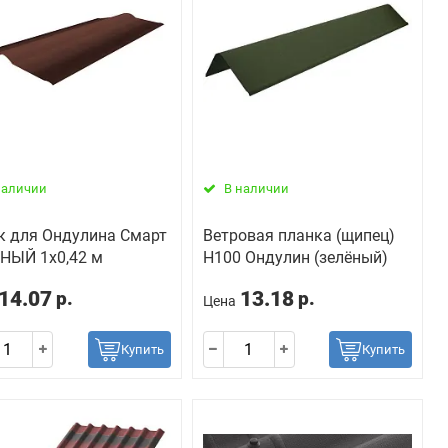
наличии
В наличии
к для Ондулина Смарт
Ветровая планка (щипец)
НЫЙ 1х0,42 м
H100 Ондулин (зелёный)
14.07
13.18
р.
р.
Цена
Купить
Купить