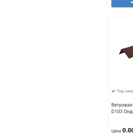
Под зака
Ветровая
D103 Онд
0.0
Цена