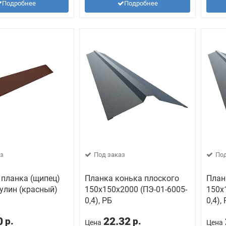
Подробнее
Подробнее
з
Под заказ
Под
 планка (щипец)
Планка конька плоского
План
улин (красный)
150х150х2000 (ПЭ-01-6005-
150х
0,4), РБ
0,4),
0
22.32
р.
р.
Цена
Цена