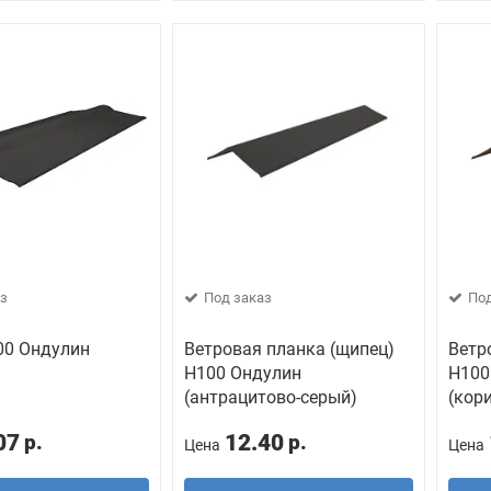
з
Под заказ
Под
00 Ондулин
Ветровая планка (щипец)
Ветр
H100 Ондулин
H100
(антрацитово-серый)
(кор
07
12.40
р.
р.
Цена
Цена