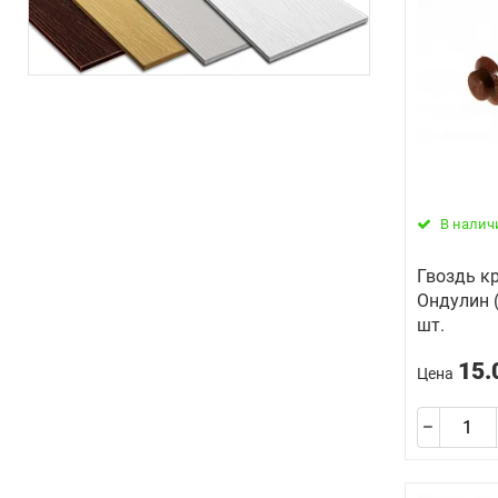
В налич
Гвоздь к
Ондулин 
шт.
15.
Цена