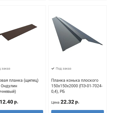
 заказ
Под заказ
овая планка (щипец)
Планка конька плоского
 Ондулин
150х150х2000 (ПЭ-01-7024-
ичневый)
0,4), РБ
12.40
22.32
р.
р.
Цена