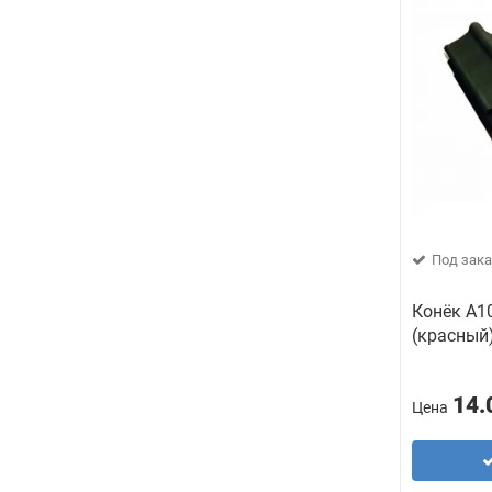
Под зака
Конёк А1
(красный
14.
Цена