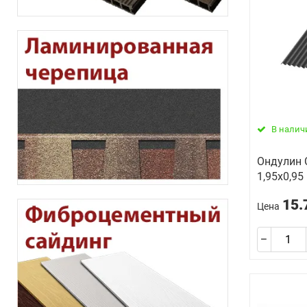
В налич
Oндулин 
1,95х0,95 
15.
Цена