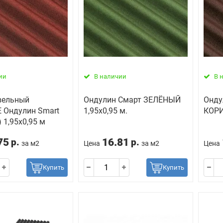
ии
В наличии
В 
вельный
Ондулин Смарт ЗЕЛЁНЫЙ
Онду
 Ондулин Smart
1,95х0,95 м.
КОРИ
 1,95х0,95 м
75
16.81
р.
р.
за м2
Цена
за м2
Цена
Купить
Купить