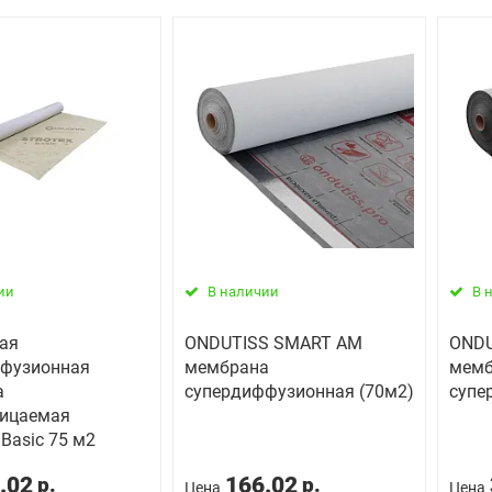
ии
В наличии
В 
ая
ONDUTISS SMART AM
ONDU
фузионная
мембрана
мемб
а
супердиффузионная (70м2)
супе
ицаемая
Basic 75 м2
.02
166.02
р.
р.
Цена
Цена