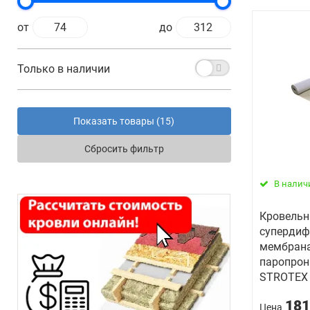
от
до
Только в наличии
Показать товары (
15
)
Сбросить фильтр
В налич
Кровельн
супердиф
мембран
паропрон
STROTEX 
181
Цена