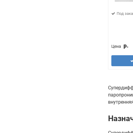
Под зака
р.
Цена
Супердифф
паропрониц
внутренняя
Назна
Супердифф