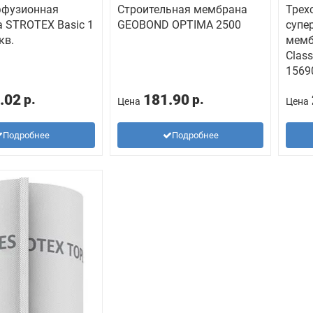
ффузионная
Строительная мембрана
Трех
 STROTEX Basic 1
GEOBOND OPTIMA 2500
супе
кв.
мемб
Class
1569
.02
181.90
р.
р.
Цена
Цена
Подробнее
Подробнее