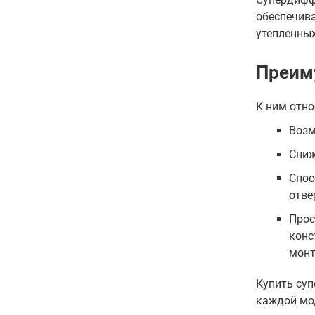
обеспечива
утепленных
Преим
К ним отно
Возм
Сниж
Спос
отве
Прос
конс
монт
Купить су
каждой мод