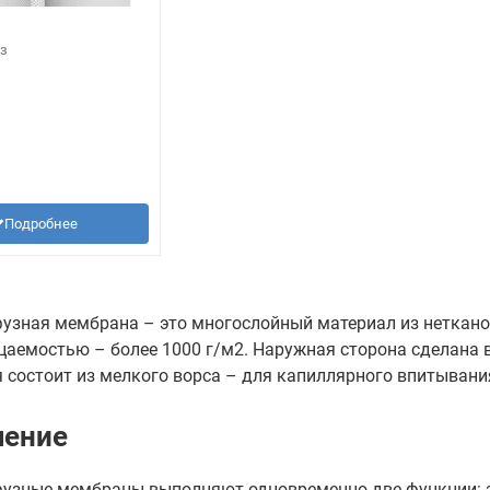
з
Подробнее
узная мембрана – это многослойный материал из неткано
аемостью – более 1000 г/м2. Наружная сторона сделана в 
 состоит из мелкого ворса – для капиллярного впитывани
чение
узные мембраны выполняют одновременно две функции: за