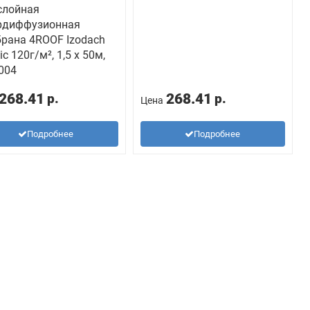
слойная
рдиффузионная
рана 4ROOF Izodach
ic 120г/м², 1,5 x 50м,
004
268.41
268.41
р.
р.
Цена
Подробнее
Подробнее