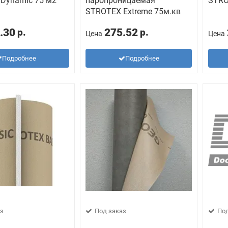
Dynamic 75 м2
паропроницаемая
STRO
STROTEX Extreme 75м.кв
.30
275.52
р.
р.
Цена
Цена
Подробнее
Подробнее
з
Под заказ
Под