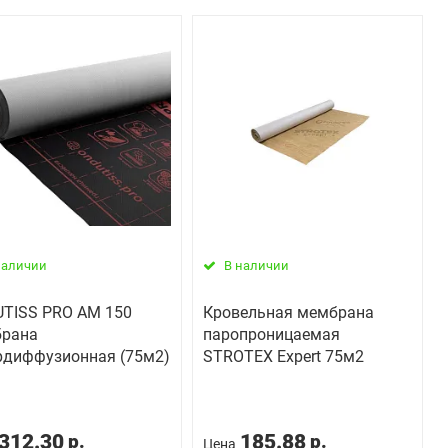
наличии
В наличии
TISS PRO AM 150
Кровельная мембрана
рана
паропроницаемая
рдиффузионная (75м2)
STROTEX Expert 75м2
312.30
185.88
р.
р.
Цена