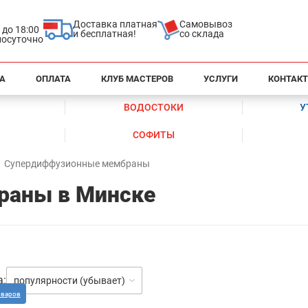
Доставка платная
Самовывоз
0 до 18:00
и бесплатная!
со склада
глосуточно
А
ОПЛАТА
КЛУБ МАСТЕРОВ
УСЛУГИ
КОНТАК
ВОДОСТОКИ
У
СОФИТЫ
Супердиффузионные мембраны
раны в Минске
а:
популярности (убывает)
оваров