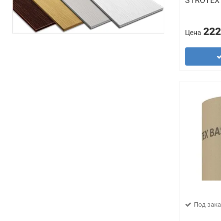
STROTEX 
222
Цена
Под зака