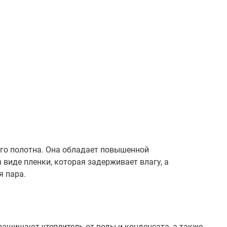
го полотна. Она обладает повышенной
виде пленки, которая задерживает влагу, а
я пара.
щищают утеплитель от воды и конденсата, а также