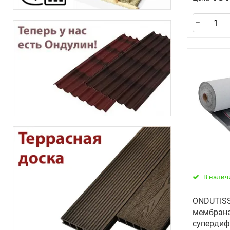
В налич
ONDUTIS
мембран
супердиф