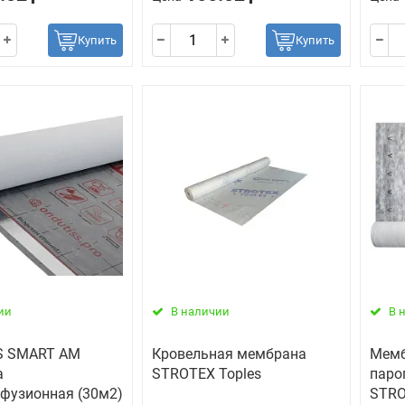
Купить
Купить
ии
В наличии
В 
S SMART AM
Кровельная мембрана
Мемб
а
STROTEX Toples
паро
фузионная (30м2)
STRO