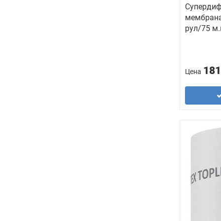
Суперди
мембрана
рул/75 м.
181
Цена