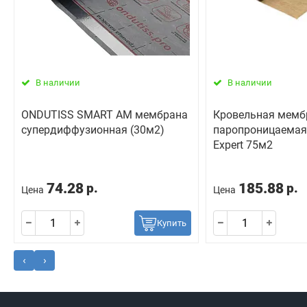
В наличии
В наличии
ONDUTISS SMART AM мембрана
Кровельная мемб
супердиффузионная (30м2)
паропроницаема
Expert 75м2
74.28
185.88
р.
р.
Цена
Цена
Купить
‹
›