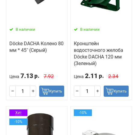
В наличии
В наличии
Döcke DACHA Колено 80
Кронштейн
мм * 45˚ (Серый)
водосточного желоба
Döcke DACHA 120 мм
(Зеленый)
7.13
2.11
р.
р.
7.92
2.34
Цена
Цена
Купить
Купить
Хит
-10%
-10%