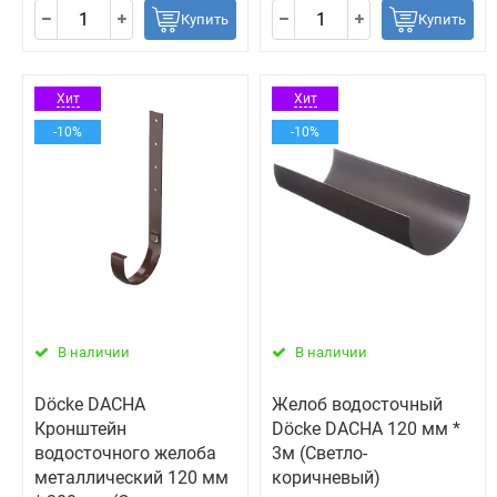
Купить
Купить
Хит
Хит
-10%
-10%
В наличии
В наличии
Döcke DACHA
Желоб водосточный
Кронштейн
Döcke DACHA 120 мм *
водосточного желоба
3м (Светло-
металлический 120 мм
коричневый)