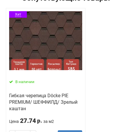
Хит
В наличии
Гибкая черепица Döcke PIE
PREMIUM/ ШЕФФИЛД/ Зрелый
каштан
27.74
р.
Цена
за м2