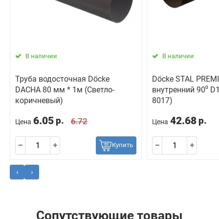
В наличии
В наличии
Труба водосточная Döcke
Döcke STAL PREM
DACHA 80 мм * 1м (Светло-
внутренний 90⁰ D
коричневый)
8017)
6.05
42.68
р.
р.
6.72
Цена
Цена
Купить
‹
›
Сопутствующие товары