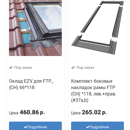
Под заказ
Под заказ
Оклад EZV для FTP_
Комплект боковых
(CH) 66*118
накладок рамы FTP
(CH) *118, лев.+прав.
(#37a,b)
460.86
265.02
р.
р.
Цена
Цена
Подробнее
Подробнее