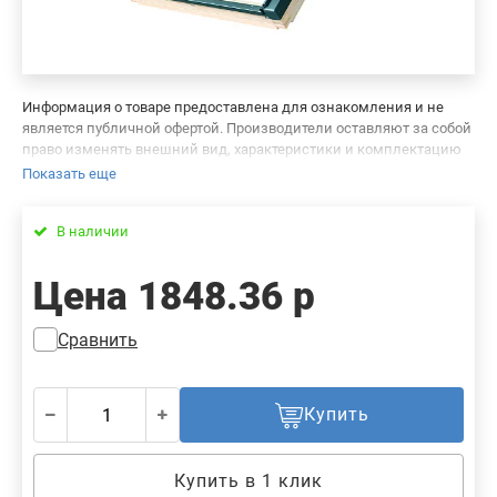
Информация о товаре предоставлена для ознакомления и не
является публичной офертой. Производители оставляют за собой
право изменять внешний вид, характеристики и комплектацию
товара, предварительно не уведомляя продавцов и потребителей.
Показать еще
Просим вас отнестись с пониманием к данному факту и заранее
приносим извинения за возможные неточности в описании и
В наличии
фотографиях товара. Будем благодарны вам за сообщение об
ошибках — это поможет сделать наш каталог еще точнее!
Цена
1848.36 р
Сравнить
Купить
Купить в 1 клик