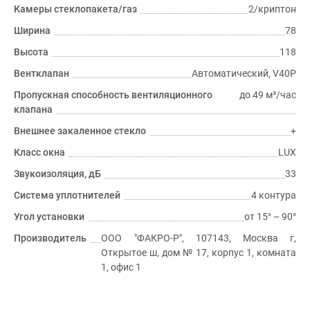
Камеры стеклопакета/газ
2/криптон
Ширина
78
Высота
118
Вентклапан
Автоматический, V40P
Пропускная способность вентиляционного
до 49 м³/час
клапана
Внешнее закаленное стекло
+
Класс окна
LUX
Звукоизоляция, дБ
33
Система уплотнителей
4 контура
Угол установки
от 15° – 90°
Производитель
ООО "ФАКРО-Р", 107143, Москва г,
Открытое ш, дом № 17, корпус 1, комната
1, офис 1