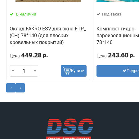
В наличии
Под заказ
Оклад FAKRO ESV для окна FTP_
Комплект гидро-
(CH) 78*140 (для плоских
пароизоляционны
кровельных покрытий)
78*140
449.28
243.60
р.
р.
Цена
Цена
Купить
Подро
‹
›