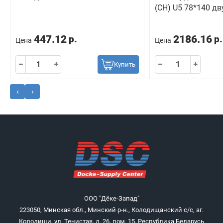
(CH) U5 78*140 д
447.12
2186.16
р.
р.
Цена
Цена
Купить
‹
›
ООО "Дёке-Запад"
223050, Минская обл., Минский р-н., Колодищанский с/с, аг.
Колодищи, ул. Тенистая, д. 26, пом. 15, Республика Беларусь