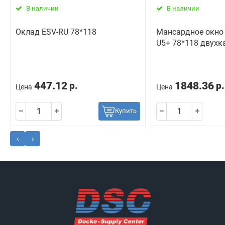
В наличии
В наличии
Оклад ESV-RU 78*118
Мансардное окно 
U5+ 78*118 двухк
447.12
1848.36
р.
р.
Цена
Цена
Купить
‹
›