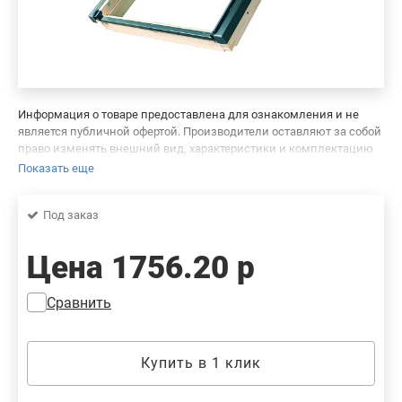
Информация о товаре предоставлена для ознакомления и не
является публичной офертой. Производители оставляют за собой
право изменять внешний вид, характеристики и комплектацию
товара, предварительно не уведомляя продавцов и потребителей.
Показать еще
Просим вас отнестись с пониманием к данному факту и заранее
приносим извинения за возможные неточности в описании и
Под заказ
фотографиях товара. Будем благодарны вам за сообщение об
ошибках — это поможет сделать наш каталог еще точнее!
Цена
1756.20 р
Сравнить
Купить в 1 клик