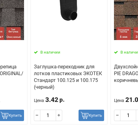
В наличии
В налич
ерепица
Заглушка-переходник для
Двухслойн
 ORIGINAL/
лотков пластиковых ЭКОТЕК
PIE DRAGO
Стандарт 100.125 и 100.175
коричнев
(черный)
3.42
21.
р.
2
Цена
Цена
Купить
Купить