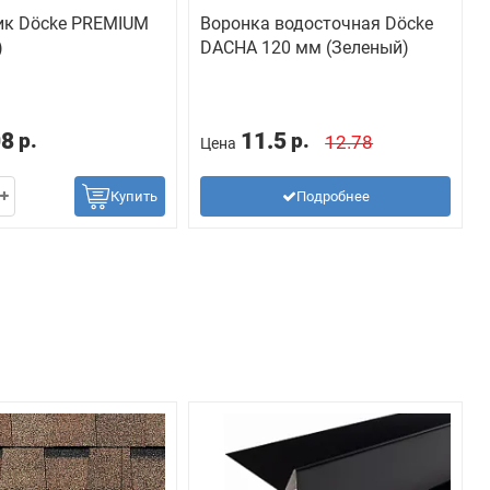
ик Döcke PREMIUM
Воронка водосточная Döcke
)
DACHA 120 мм (Зеленый)
08
11.5
р.
р.
12.78
Цена
Купить
Подробнее