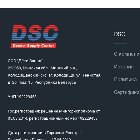
DSC
О компани
ООО "Дёке-Запад"
История
223050, Минская обл., Минский р-н.,
Колодищанский с/с, аг. Колодищи, ул. Тенистая,
Политика
д. 26, пом. 15, Республика Беларусь
Сертифик
УНП 192229453
Гос.регистрация: решение Мингорисполкома от
05.03.2014, регистрационный номер 192229453
Дата регистрации в Торговом Реестре
Республики Беларусь: 17.05.2019,