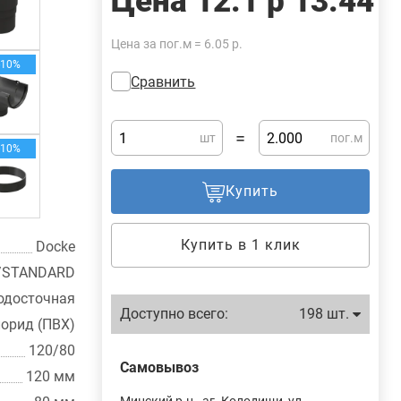
Цена
12.1 р
13.44
Цена за пог.м = 6.05 р.
-10%
Сравнить
=
шт
пог.м
-10%
Купить
Купить в 1 клик
Docke
a/STANDARD
одосточная
Доступно всего:
198 шт.
орид (ПВХ)
120/80
Самовывоз
120 мм