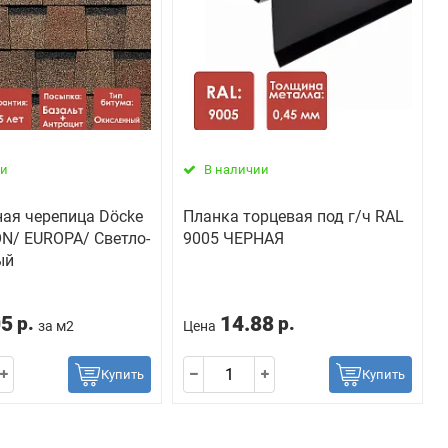
ии
В наличии
ая черепица Döcke
Планка торцевая под г/ч RAL
N/ EUROPA/ Светло-
9005 ЧЕРНАЯ
ый
05
14.88
р.
р.
за м2
Цена
Купить
Купить