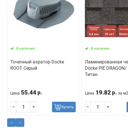
В наличии
В наличии
Точечный аэратор Docke
Ламинированная ч
ROOT Серый
Döcke PIE DRAGON/
Титан
55.44
19.82
р.
р.
Цена
Цена
за м
Купить
‹
›