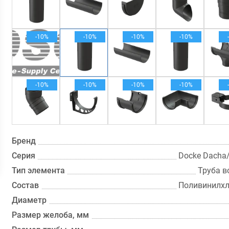
-10%
-10%
-10%
-10%
-10%
-10%
-10%
-10%
Бренд
Серия
Docke Dach
Тип элемента
Труба в
Состав
Поливинилхл
Диаметр
Размер желоба, мм