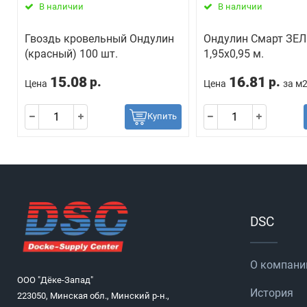
В наличии
В наличии
Гвоздь кровельный Ондулин
Ондулин Смарт ЗЕ
(красный) 100 шт.
1,95х0,95 м.
15.08
16.81
р.
р.
Цена
Цена
за м
Купить
DSC
О компани
ООО "Дёке-Запад"
История
223050, Минская обл., Минский р-н.,