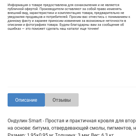
Информация о товаре предоставлена для ознакомления и не является
публичной офертой. Производители оставляют за собой право изменять
внешний вид, характеристики и комплектацию товара, предварительно не
уведомляя продавцов и потребителей. Просим вас отнестись с пониманием к
данному факту и заранее приносим извинения за возможные неточности в
описании и фотографиях товара. Будем благодарны вам за сообщение об
ошибках — это поможет сделать наш каталог еще точнее!
Описание
Отзывы
Ондулин Smart - Простая и практичная кровля для вто
на основе: битума, отвердевающей смолы, пигментов, 
Размер: 1,95×0,95 м; Толщина: 3 мм; Вес: 6,3 кг