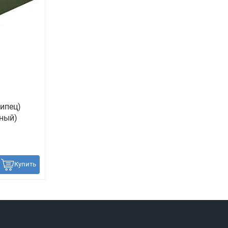
ипец)
ёный)
Купить