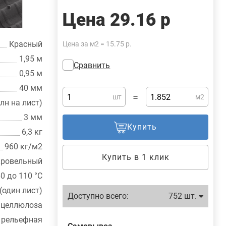
Цена
29.16 р
Красный
Цена за м2 = 15.75 р.
1,95 м
Сравнить
0,95 м
40 мм
=
шт
м2
лн на лист)
3 мм
Купить
6,3 кг
960 кг/м2
Купить в 1 клик
кровельный
60 до 110 °C
(один лист)
Доступно всего:
752 шт.
 целлюлоза
рельефная