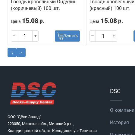
Гвоздь кровельный Ондулин
Гвоздь кровельный
(коричневый) 100 шт.
(красный) 100 шт.
15.08
15.08
р.
р.
Цена
Цена
Купить
‹
›
DSC
О компани
ООО "Дёке-Запад"
История
223050, Минская обл., Минский р-н.,
Колодищанский с/с, аг. Колодищи, ул. Тенистая,
Политика