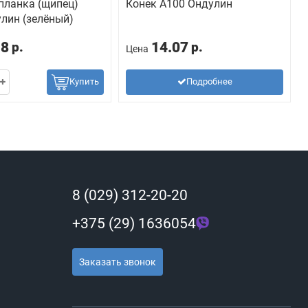
планка (щипец)
Конек А100 Ондулин
лин (зелёный)
18
14.07
р.
р.
Цена
Купить
Подробнее
8 (029) 312-20-20
+375 (29) 1636054
Заказать звонок