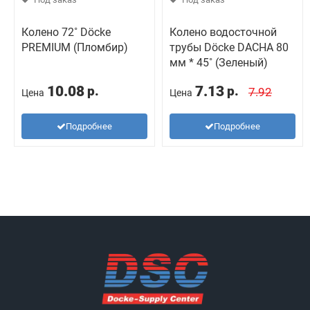
Колено 72˚ Döcke
Колено водосточной
PREMIUM (Пломбир)
трубы Döcke DACHA 80
мм * 45˚ (Зеленый)
10.08
7.13
р.
р.
7.92
Цена
Цена
Подробнее
Подробнее