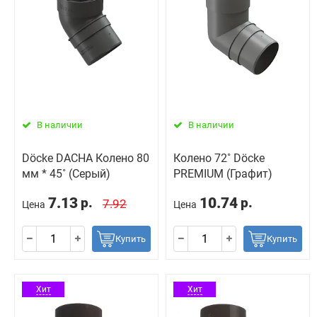
В наличии
В наличии
Döcke DACHA Колено 80
Колено 72˚ Döcke
мм * 45˚ (Серый)
PREMIUM (Графит)
7.13
10.74
р.
р.
7.92
Цена
Цена
Купить
Купить
Хит
Хит