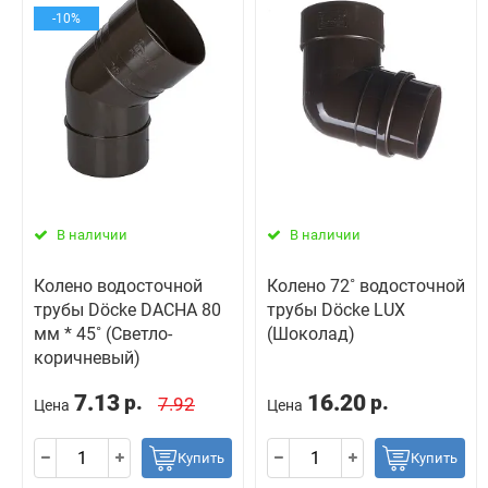
-10%
В наличии
В наличии
Колено водосточной
Колено 72˚ водосточной
трубы Döcke DACHA 80
трубы Döcke LUX
мм * 45˚ (Светло-
(Шоколад)
коричневый)
7.13
16.20
р.
р.
7.92
Цена
Цена
Купить
Купить