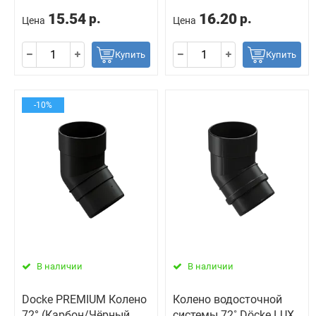
15.54
16.20
р.
р.
Цена
Цена
Купить
Купить
-10%
В наличии
В наличии
Docke PREMIUM Колено
Колено водосточной
72° (Карбон/Чёрный
системы 72˚ Döcke LUX