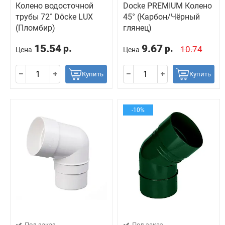
Колено водосточной
Docke PREMIUM Колено
трубы 72˚ Döcke LUX
45° (Карбон/Чёрный
(Пломбир)
глянец)
15.54
9.67
р.
р.
10.74
Цена
Цена
Купить
Купить
-10%
Под заказ
Под заказ