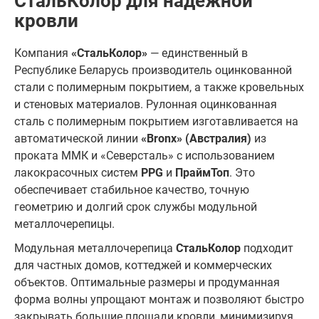
СтальКолор для надёжной
кровли
Компания
«СтальКолор»
— единственный в
Республике Беларусь производитель оцинкованной
стали с полимерным покрытием, а также кровельных
и стеновых материалов. Рулонная оцинкованная
сталь с полимерным покрытием изготавливается на
автоматической линии
«Bronx» (Австралия)
из
проката ММК и «Северсталь» с использованием
лакокрасочных систем
PPG
и
ПраймТоп
. Это
обеспечивает стабильное качество, точную
геометрию и долгий срок службы модульной
металлочерепицы.
Модульная металлочерепица
СтальКолор
подходит
для частных домов, коттеджей и коммерческих
объектов. Оптимальные размеры и продуманная
форма волны упрощают монтаж и позволяют быстро
закрывать большие площади кровли, минимизируя