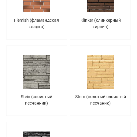
Flemish (фламандская
Klinker (клинкерный
кладка)
кирпич)
Stein (слоистый
Stern (колотый слоистый
песчанник)
песчаник)