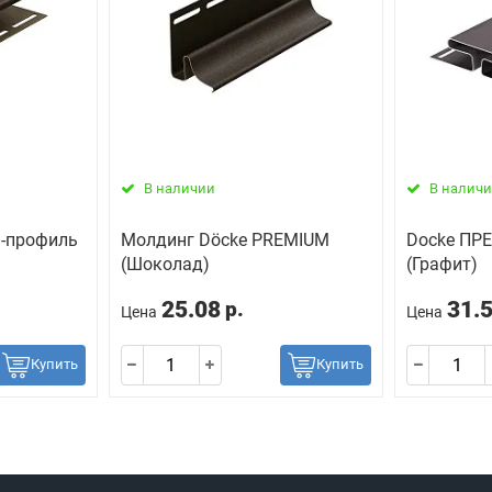
В наличии
В налич
-профиль
Молдинг Döcke PREMIUM
Docke ПР
(Шоколад)
(Графит)
25.08
31.
р.
Цена
Цена
Купить
Купить