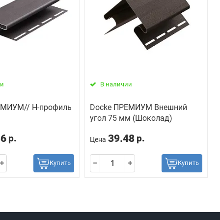
ии
В наличии
ЕМИУМ// H-профиль
Docke ПРЕМИУМ Внешний
угол 75 мм (Шоколад)
56
39.48
р.
р.
Цена
Купить
Купить