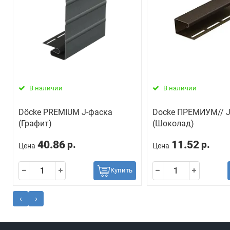
В наличии
В наличии
Döcke PREMIUM J-фаска
Docke ПРЕМИУМ// J
(Графит)
(Шоколад)
40.86
11.52
р.
р.
Цена
Цена
Купить
‹
›