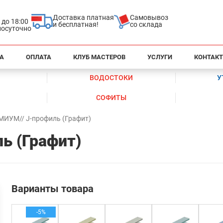
Доставка платная
Самовывоз
0 до 18:00
и бесплатная!
со склада
глосуточно
А
ОПЛАТА
КЛУБ МАСТЕРОВ
УСЛУГИ
КОНТАК
ВОДОСТОКИ
У
СОФИТЫ
МИУМ// J-профиль (Графит)
ь (Графит)
Варианты товара
-5%