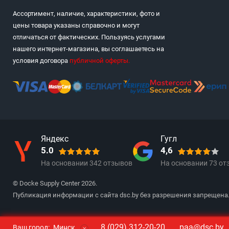
Ассортимент, наличие, характеристики, фото и
цены товара указаны справочно и могут
отличаться от фактических. Пользуясь услугами
нашего интернет-магазина, вы соглашаетесь на
условия договора
публичной оферты
.
Яндекс
Гугл
5.0
4,6
На основании
342
отзывов
На основании
73
от
© Docke Supply Center 2026.
Публикация информации с сайта dsc.by без разрешения запрещена
8 (029) 312-20-20
paa@dsc.by
Ваш город:
Минск