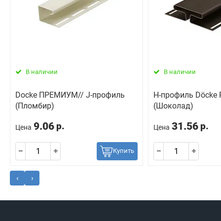
В наличии
В наличии
Docke ПРЕМИУМ// J-профиль
H-профиль Döcke
(Пломбир)
(Шоколад)
9.06
31.56
р.
р.
Цена
Цена
Купить
‹
›