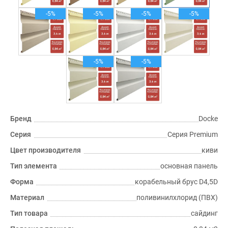
-5%
-5%
-5%
-5%
-5%
-5%
Бренд
Docke
Серия
Серия Premium
Цвет производителя
киви
Тип элемента
основная панель
Форма
корабельный брус D4,5D
Материал
поливинилхлорид (ПВХ)
Тип товара
сайдинг