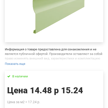
Информация о товаре предоставлена для ознакомления и не
является публичной офертой. Производители оставляют за собой
право изменять внешний вид, характеристики и комплектацию
товара, предварительно не уведомляя продавцов и потребителей.
Показать еще
Просим вас отнестись с пониманием к данному факту и заранее
приносим извинения за возможные неточности в описании и
В наличии
фотографиях товара. Будем благодарны вам за сообщение об
ошибках — это поможет сделать наш каталог еще точнее!
Цена
14.48 р
15.24
Цена за м2 = 17.24 р.