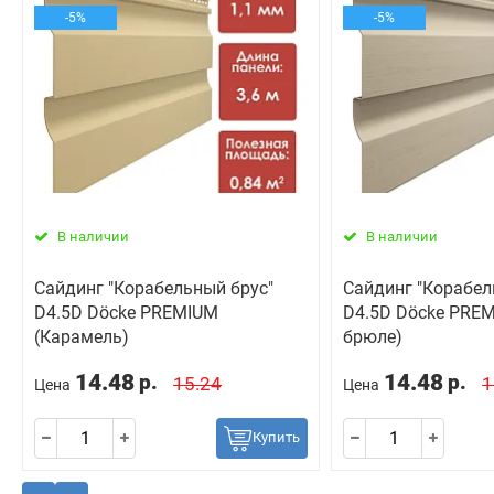
-5%
-5%
В наличии
В наличии
Сайдинг "Корабельный брус"
Сайдинг "Корабел
D4.5D Döcke PREMIUM
D4.5D Döcke PREM
(Карамель)
брюле)
14.48
14.48
р.
р.
15.24
1
Цена
Цена
Купить