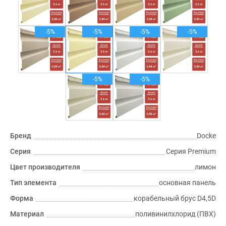
-5%
-5%
-5%
-5%
-5%
-5%
Бренд
Docke
Серия
Серия Premium
Цвет производителя
лимон
Тип элемента
основная панель
Форма
корабельный брус D4,5D
Материал
поливинилхлорид (ПВХ)