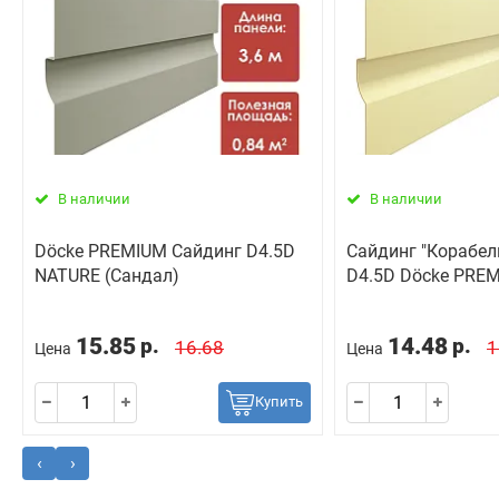
В наличии
В наличии
Döcke PREMIUM Сайдинг D4.5D
Сайдинг "Корабел
NATURE (Сандал)
D4.5D Döcke PRE
15.85
14.48
р.
р.
16.68
1
Цена
Цена
Купить
‹
›