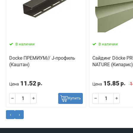
В наличии
В наличии
Docke ПРЕМИУМ// J-профиль
Сайдинг Döcke P
(Каштан)
NATURE (Кипарис)
11.52
15.85
р.
р.
1
Цена
Цена
Купить
‹
›