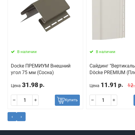
В наличии
В наличии
Docke ПРЕМИУМ Внешний
Сайдинг "Вертикаль
угол 75 мм (Сосна)
Döcke PREMIUM (Пл
31.98
11.91
р.
р.
12
Цена
Цена
Купить
‹
›