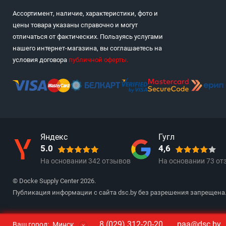
Ассортимент, наличие, характеристики, фото и
цены товара указаны справочно и могут
отличаться от фактических. Пользуясь услугами
нашего интернет-магазина, вы соглашаетесь на
условия договора
публичной оферты
.
Яндекс
Гугл
5.0
4,6
На основании
342
отзывов
На основании
73
от
© Docke Supply Center 2026.
Публикация информации с сайта dsc.by без разрешения запрещена
8 (029) 312-20-20
paa@dsc.by
Ваш город:
Минск