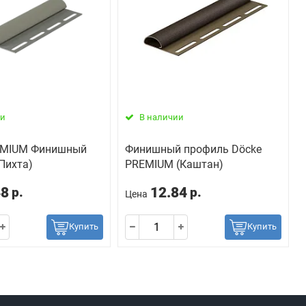
ии
В наличии
EMIUM Финишный
Финишный профиль Döcke
Пихта)
PREMIUM (Каштан)
48
12.84
р.
р.
Цена
Купить
Купить