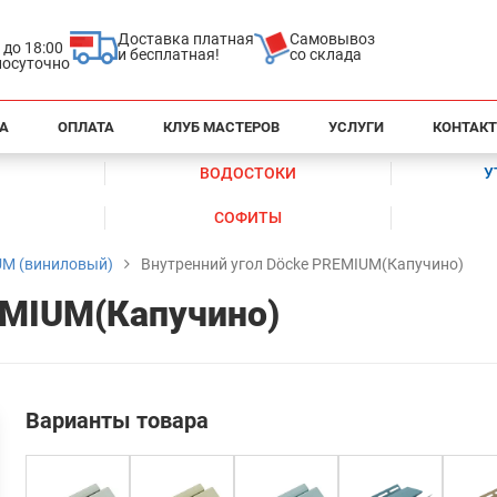
Доставка платная
Самовывоз
0 до 18:00
и бесплатная!
со склада
глосуточно
А
ОПЛАТА
КЛУБ МАСТЕРОВ
УСЛУГИ
КОНТАК
ВОДОСТОКИ
У
СОФИТЫ
UM (виниловый)
Внутренний угол Döcke PREMIUM(Капучино)
EMIUM(Капучино)
Варианты товара