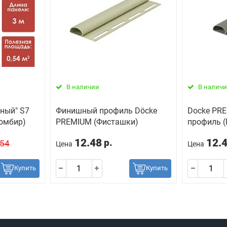
В наличии
В налич
ный" S7
Финишный профиль Döcke
Docke PR
омбир)
PREMIUM (Фисташки)
профиль (
12.48
12.
р.
.54
Цена
Цена
Купить
Купить