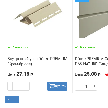
В наличии
В наличии
Внутренний угол Döcke PREMIUM
Döcke PREMIUM С
(Крем-брюле)
D6S NATURE (Сан
27.18
25.08
р.
р.
2
Цена
Цена
Купить
‹
›