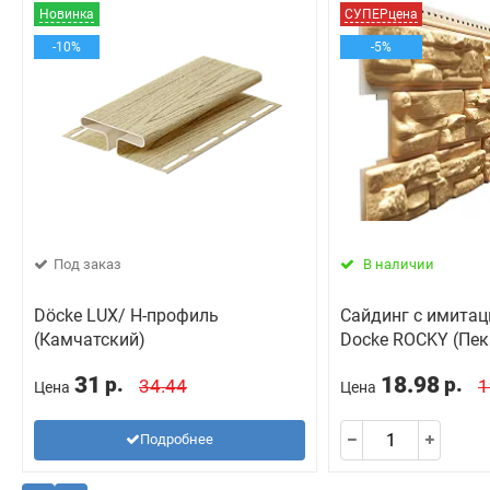
Новинка
СУПЕРцена
-10%
-5%
Под заказ
В наличии
Döcke LUX/ H-профиль
Сайдинг с имитац
(Камчатский)
Docke ROCKY (Пек
31
18.98
р.
р.
34.44
1
Цена
Цена
Подробнее