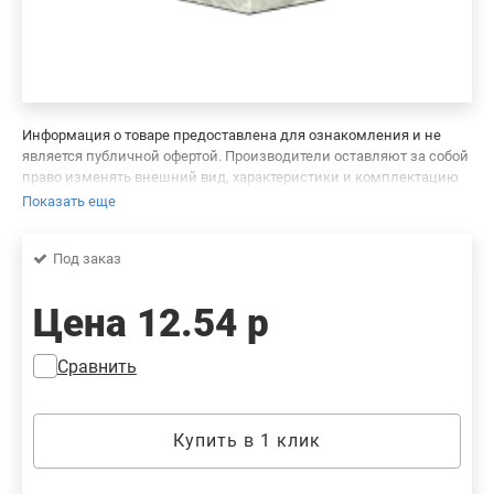
Информация о товаре предоставлена для ознакомления и не
является публичной офертой. Производители оставляют за собой
право изменять внешний вид, характеристики и комплектацию
товара, предварительно не уведомляя продавцов и потребителей.
Показать еще
Просим вас отнестись с пониманием к данному факту и заранее
приносим извинения за возможные неточности в описании и
Под заказ
фотографиях товара. Будем благодарны вам за сообщение об
ошибках — это поможет сделать наш каталог еще точнее!
Цена
12.54 р
Сравнить
Купить в 1 клик