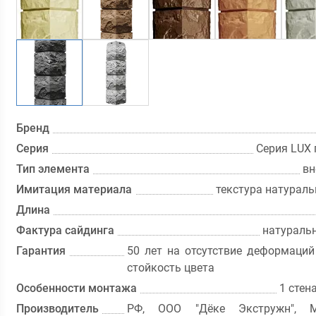
Бренд
Серия
Серия LUX 
Тип элемента
вн
Имитация материала
текстура натурал
Длина
Фактура сайдинга
натураль
Гарантия
50 лет на отсутствие деформаций
стойкость цвета
Особенности монтажа
1 стен
Производитель
РФ, ООО "Дёке Экстружн", М