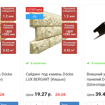
СУПЕРцена
-5%
В наличии
В налич
ь Döcke
Сайдинг под камень Döcke
Внешний 
н)
LUX BERGART (Кешью)
панелей D
(Шоколад
19.27
39.
р.
.28
20.28
Цена
Цена