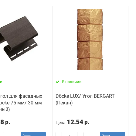
ии
В наличии
угол для фасадных
Döcke LUX/ Угол BERGART
ocke 75 мм/ 30 мм
(Пекан)
ный)
48
12.54
р.
р.
Цена