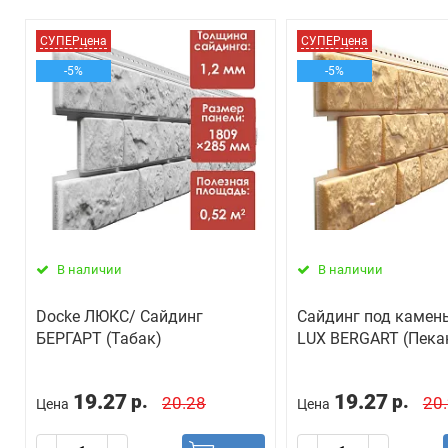
СУПЕРцена
СУПЕРцена
-5%
-5%
В наличии
В наличии
Docke ЛЮКС/ Сайдинг
Сайдинг под камен
БЕРГАРТ (Табак)
LUX BERGART (Пека
19.27
19.27
р.
р.
20.28
20
Цена
Цена