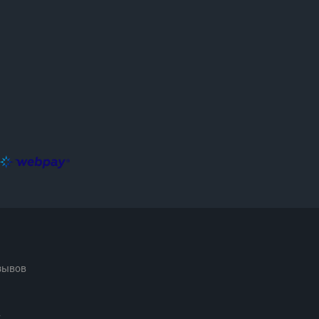
зывов
.