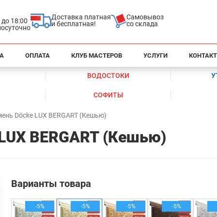
Доставка платная
Самовывоз
0 до 18:00
и бесплатная!
со склада
глосуточно
А
ОПЛАТА
КЛУБ МАСТЕРОВ
УСЛУГИ
КОНТАК
ВОДОСТОКИ
У
СОФИТЫ
мень Döcke LUX BERGART (Кешью)
 LUX BERGART (Кешью)
Варианты товара
-5%
-5%
-5%
-5%