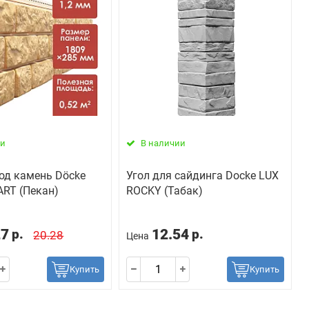
ии
В наличии
од камень Döcke
Угол для сайдинга Docke LUX
RT (Пекан)
ROCKY (Табак)
27
12.54
р.
р.
20.28
Цена
Купить
Купить