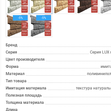
-5%
-5%
Бренд
Серия
Серия LUX 
Цвет производителя
Форма
имит
Материал
поливинилхл
Тип товара
Имитация материала
текстура натурал
Полезная площадь
Толщина материала
Длина