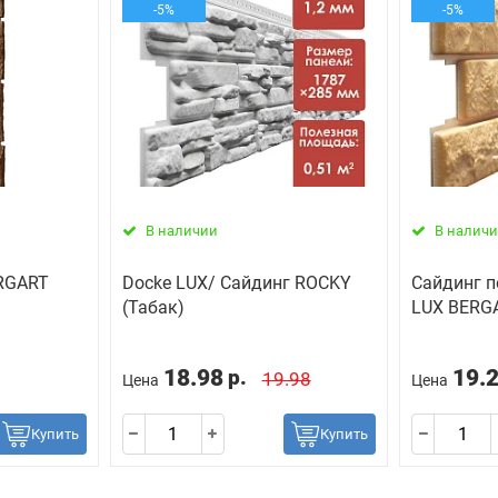
-5%
-5%
В наличии
В налич
ERGART
Docke LUX/ Сайдинг ROCKY
Сайдинг п
(Табак)
LUX BERGA
18.98
19.
р.
19.98
Цена
Цена
Купить
Купить