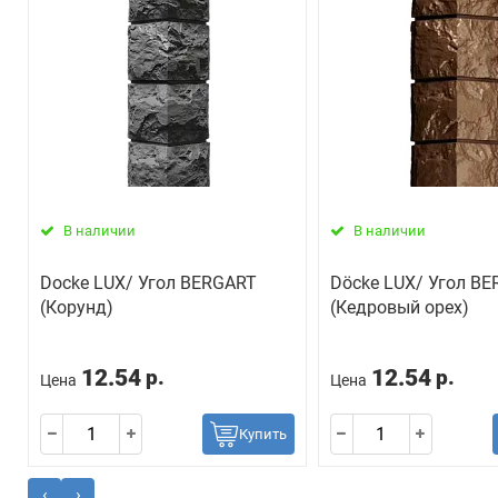
В наличии
В наличии
Docke LUX/ Угол BERGART
Döcke LUX/ Угол B
(Корунд)
(Кедровый орех)
12.54
12.54
р.
р.
Цена
Цена
Купить
‹
›