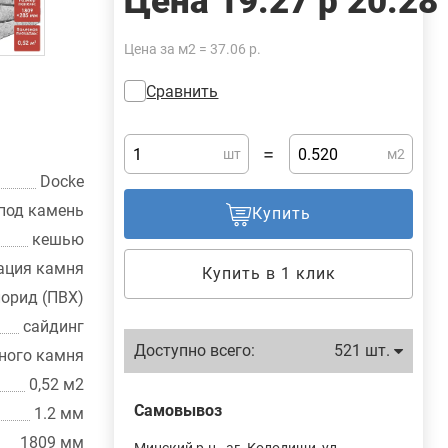
Цена
19.27 р
20.28
Цена за м2 = 37.06 р.
Сравнить
=
шт
м2
Docke
под камень
Купить
кешью
ация камня
Купить в 1 клик
орид (ПВХ)
сайдинг
Доступно всего:
521 шт.
ьного камня
0,52 м2
Самовывоз
1.2 мм
1809 мм