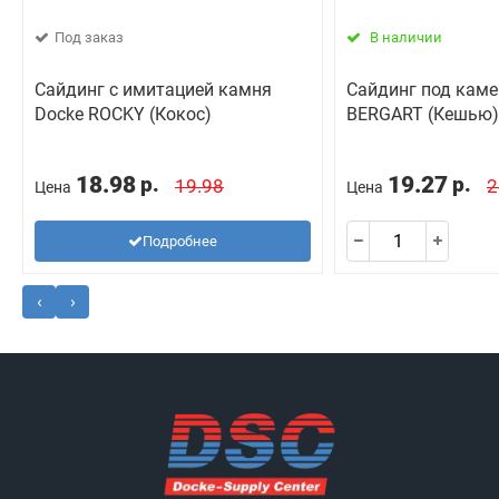
Под заказ
В наличии
Сайдинг с имитацией камня
Сайдинг под каме
Docke ROCKY (Кокос)
BERGART (Кешью)
18.98
19.27
р.
р.
19.98
2
Цена
Цена
Подробнее
‹
›