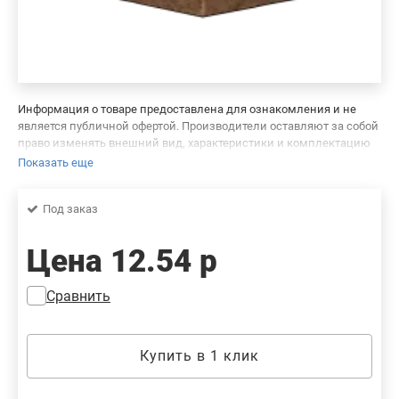
Информация о товаре предоставлена для ознакомления и не
является публичной офертой. Производители оставляют за собой
право изменять внешний вид, характеристики и комплектацию
товара, предварительно не уведомляя продавцов и потребителей.
Показать еще
Просим вас отнестись с пониманием к данному факту и заранее
приносим извинения за возможные неточности в описании и
Под заказ
фотографиях товара. Будем благодарны вам за сообщение об
ошибках — это поможет сделать наш каталог еще точнее!
Цена
12.54 р
Сравнить
Купить в 1 клик