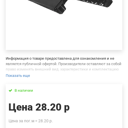
Информация о товаре предоставлена для ознакомления и не
является публичной офертой. Производители оставляют за собой
право изменять внешний вид, характеристики и комплектацию
товара, предварительно не уведомляя продавцов и потребителей.
Показать еще
Просим вас отнестись с пониманием к данному факту и заранее
приносим извинения за возможные неточности в описании и
В наличии
фотографиях товара. Будем благодарны вам за сообщение об
ошибках — это поможет сделать наш каталог еще точнее!
Цена
28.20 р
Цена за пог.м = 28.20 р.