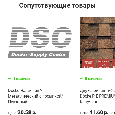
Сопутствующие товары
В наличии
В наличии
Docke Наличник//
Двухслойная гибк
Металлический с посыпкой/
Döcke PIE PREMI
Песчаный
Капучино
20.58
41.60
р.
р.
Цена
Цена
за