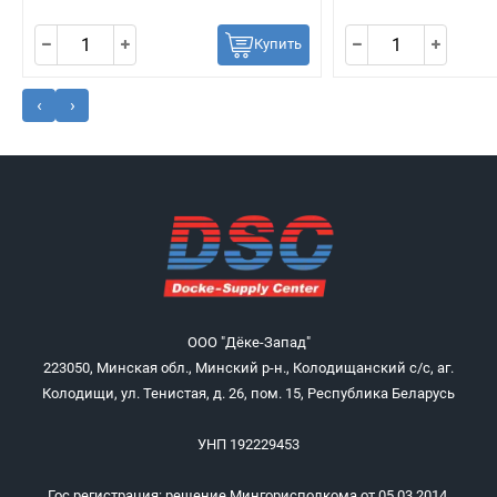
Купить
‹
›
ООО "Дёке-Запад"
223050, Минская обл., Минский р-н., Колодищанский с/с, аг.
Колодищи, ул. Тенистая, д. 26, пом. 15, Республика Беларусь
УНП 192229453
Гос.регистрация: решение Мингорисполкома от 05.03.2014,