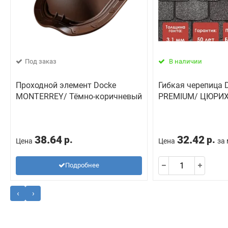
Под заказ
В наличии
Проходной элемент Docke
Гибкая черепица D
MONTERREY/ Тёмно-коричневый
PREMIUM/ ЦЮРИХ
38.64
32.42
р.
р.
Цена
Цена
за
Подробнее
‹
›