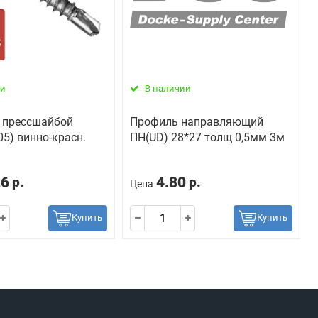
ии
В наличии
 прессшайбой
Профиль направляющий
05) винно-красн.
ПН(UD) 28*27 толщ 0,5мм 3м
26
4.80
р.
р.
Цена
Купить
Купить