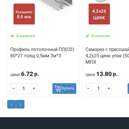
В наличии
В наличии
Профиль потолочный ПЛ(СD)
Саморез с прессша
60*27 толщ 0,5мм 3м*3
4,2х25 цинк упак (5
MFIX
6.72
13.80
р.
р.
Цена
Цена
Купить
‹
›