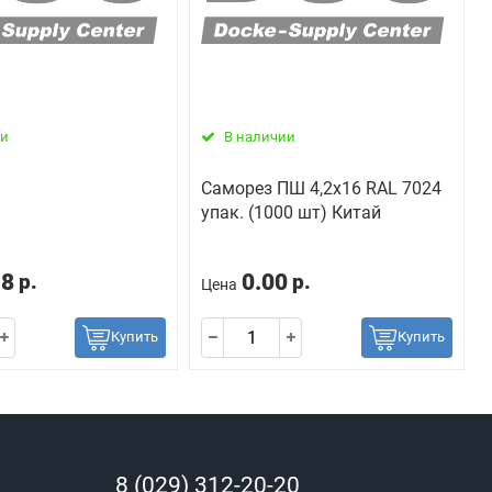
ии
В наличии
Саморез ПШ 4,2х16 RAL 7024
упак. (1000 шт) Китай
18
0.00
р.
р.
Цена
Купить
Купить
8 (029) 312-20-20