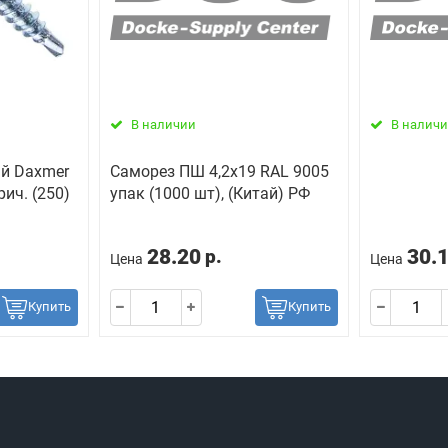
В наличии
В налич
й Daxmer
Саморез ПШ 4,2х19 RAL 9005
рич. (250)
упак (1000 шт), (Китай) РФ
28.20
30.
р.
Цена
Цена
Купить
Купить