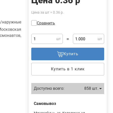
Цена
0.36 р
Цена за шт = 0.36 р.
е/наружные
Сравнить
осковская
монавтов,
=
шт
шт
Купить
Купить в 1 клик
Доступно всего:
858 шт.
Самовывоз