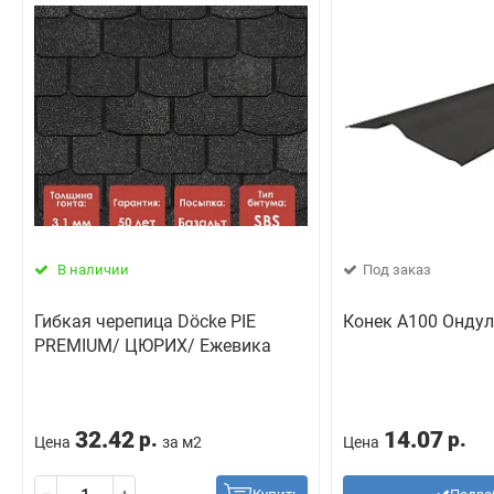
В наличии
Под заказ
Гибкая черепица Döcke PIE
Конек А100 Онду
PREMIUM/ ЦЮРИХ/ Ежевика
32.42
14.07
р.
р.
Цена
за м2
Цена