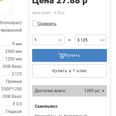
Цена
27.88 р
Цена за м2 = 8.92 р.
(Kronospan)
Сравнить
рованной
=
шт
м2
9 мм
2500 мм
Купить
1250 мм
OSB Basic
Купить в 1 клик
3,125
Прямые
2500*1250
Доступно всего:
1395 шт.
OSB Basic
E 0,5
Самовывоз
Гладкая