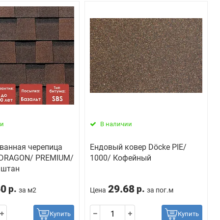
ии
В наличии
ванная черепица
Ендовый ковер Döcke PIE/
E DRAGON/ PREMIUM/
1000/ Кофейный
аштан
60
29.68
р.
р.
за м2
Цена
за пог.м
Купить
Купить