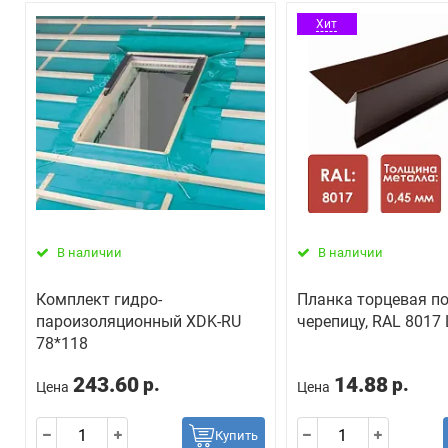
Хит
В наличии
В наличии
Комплект гидро-
Планка торцевая п
пароизоляционный ХDK-RU
черепицу, RAL 8017
78*118
243.60
14.88
р.
р.
Цена
Цена
Купить