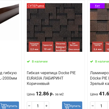
СУПЕРцена
Хит
В наличии
В налич
од гибкую
Гибкая черепица Docke PIE
Ламиниро
 L-2000мм
EURASIA ЛАБИРИНТ
Döcke PI
Коричневый
Зрелый к
12.86
41.
р.
Цена
за м2
Цена
Купить
Купить