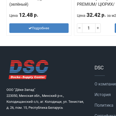
(зелёный)
PREMIUM/ ЦЮРИХ/
12.48
32.42
р.
р.
Цена
Цена
за м
Подробнее
DSC
О компани
ООО "Дёке-Запад"
История
223050, Минская обл., Минский р-н.,
Колодищанский с/с, аг. Колодищи, ул. Тенистая,
Политика
д. 26, пом. 15, Республика Беларусь
Сертифик