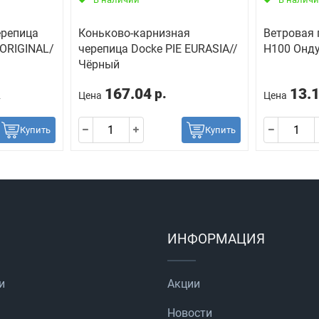
ерепица
Коньково-карнизная
Ветровая 
 ORIGINAL/
черепица Docke PIE EURASIA//
H100 Онду
Чёрный
167.04
13.
р.
2
Цена
Цена
Купить
Купить
ИНФОРМАЦИЯ
и
Акции
Новости