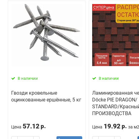
СУПЕРцена
В наличии
В наличии
Гвозди кровельные
Ламинированная ч
оцинкованные ершённые, 5 кг
Döcke PIE DRAGON/
STANDARD/Красный
ПРОИЗВОДСТВА
57.12
19.92
р.
р.
Цена
Цена
за м