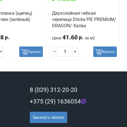
планка (щипец)
Двухслойная гибкая
лин (зелёный)
черепица Döcke PIE PREMIUM/
DRAGON/ Халва
18
41.60
р.
р.
Цена
за м2
Купить
Купить
8 (029) 312-20-20
+375 (29) 1636054
Заказать звонок