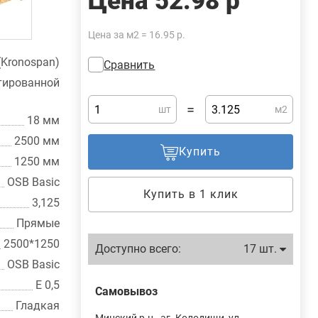
Цена
52.98 р
Цена за м2 = 16.95 р.
(Kronospan)
Сравнить
рованной
=
шт
м2
18 мм
2500 мм
Купить
1250 мм
OSB Basic
Купить в 1 клик
3,125
Прямые
2500*1250
Доступно всего:
17 шт.
OSB Basic
E 0,5
Самовывоз
Гладкая