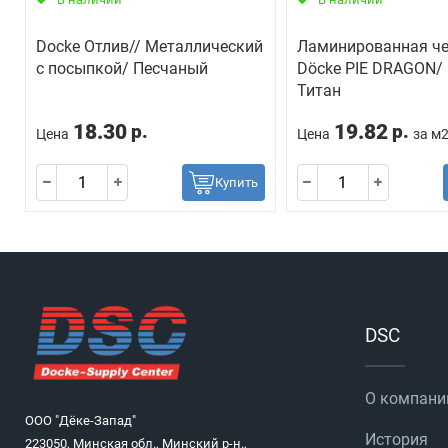
Docke Отлив// Металлический
Ламинированная ч
с посыпкой/ Песчаный
Döcke PIE DRAGON/
Титан
18.30
19.82
р.
р.
Цена
Цена
за м
Купить
DSC
О компани
ООО "Дёке-Запад"
История
223050, Минская обл., Минский р-н.,