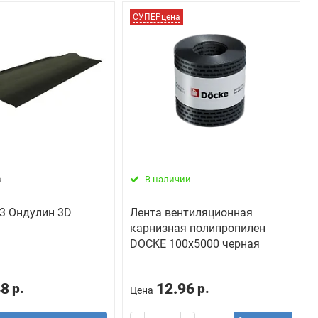
СУПЕРцена
з
В наличии
3 Ондулин 3D
Лента вентиляционная
карнизная полипропилен
DOCKE 100х5000 черная
48
12.96
р.
р.
Цена