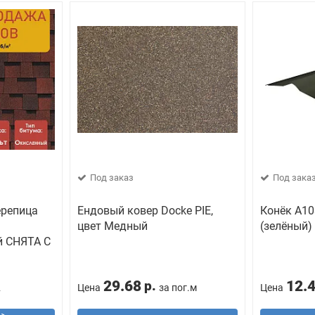
Под заказ
Под зака
ерепица
Ендовый ковер Docke PIE,
Конёк А10
цвет Медный
(зелёный)
 СНЯТА С
29.68
12.
р.
2
Цена
за пог.м
Цена