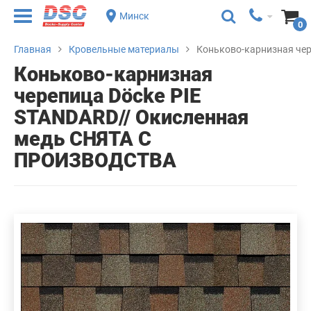
Минск
0
Главная
Кровельные материалы
Коньково-карнизная че
Коньково-карнизная
черепица Döcke PIE
STANDARD// Окисленная
медь СНЯТА С
ПРОИЗВОДСТВА