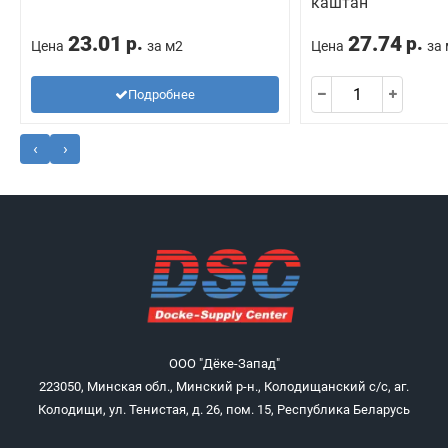
каштан
23.01
27.74
р.
р.
Цена
за м2
Цена
за
Подробнее
‹
›
ООО "Дёке-Запад"
223050, Минская обл., Минский р-н., Колодищанский с/с, аг.
Колодищи, ул. Тенистая, д. 26, пом. 15, Республика Беларусь