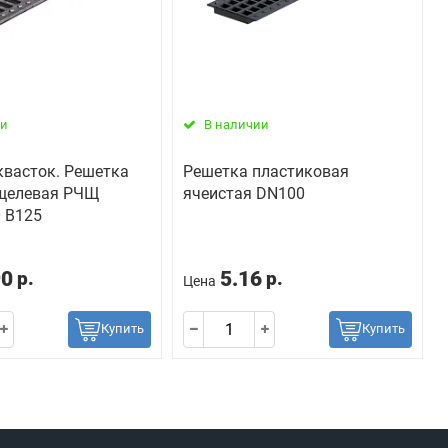
ии
В наличии
квасток. Решетка
Решетка пластиковая
 щелевая РЧЩ
ячеистая DN100
 B125
90
5.16
р.
р.
Цена
Купить
Купить