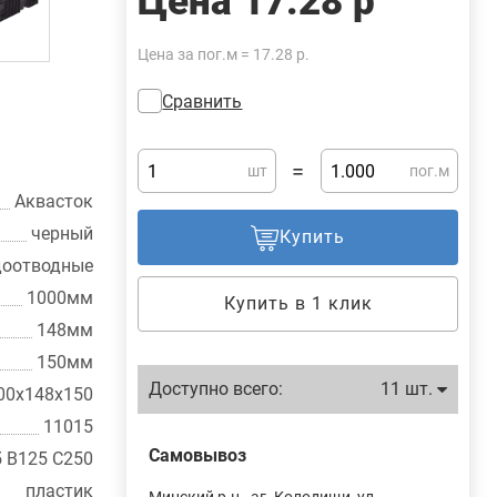
Цена
17.28 р
Цена за пог.м = 17.28 р.
Сравнить
=
шт
пог.м
Аквасток
черный
Купить
доотводные
1000мм
Купить в 1 клик
148мм
150мм
Доступно всего:
11 шт.
00x148x150
11015
Самовывоз
 В125 С250
пластик