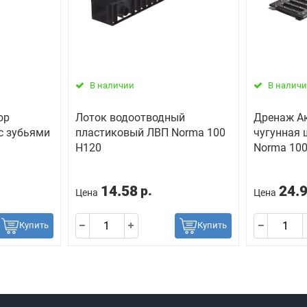
В наличии
В налич
юр
Лоток водоотводный
Дренаж А
 с зубьями
пластиковый ЛВП Norma 100
чугунная
Н120
Norma 100
14.58
24.
р.
Цена
Цена
Купить
Купить