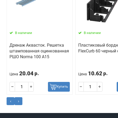
В наличии
В наличии
Дренаж Аквасток. Решетка
Пластиковый борд
штампованная оцинкованная
FlexCurb 60 черный
РШО Norma 100 А15
20.04
10.62
р.
р.
Цена
Цена
Купить
‹
›