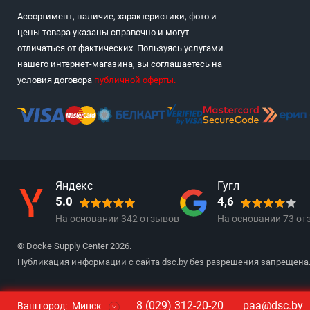
Ассортимент, наличие, характеристики, фото и
цены товара указаны справочно и могут
отличаться от фактических. Пользуясь услугами
нашего интернет-магазина, вы соглашаетесь на
условия договора
публичной оферты
.
Яндекс
Гугл
5.0
4,6
На основании
342
отзывов
На основании
73
от
© Docke Supply Center 2026.
Публикация информации с сайта dsc.by без разрешения запрещена
8 (029) 312-20-20
paa@dsc.by
Ваш город:
Минск