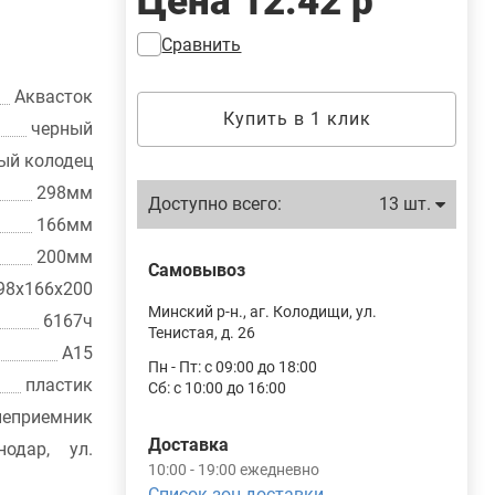
Цена
12.42 р
Сравнить
Аквасток
Купить в 1 клик
черный
ый колодец
298мм
Доступно всего:
13 шт.
166мм
200мм
Самовывоз
98х166х200
Минский р-н., аг. Колодищи, ул.
6167ч
Тенистая, д. 26
А15
Пн - Пт: с 09:00 до 18:00
пластик
Сб: с 10:00 до 16:00
неприемник
Доставка
одар, ул.
10:00 - 19:00 ежедневно
Список зон доставки