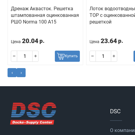
Дренаж Аквасток. Решетка
Лоток водоотводны
штампованная оцинкованная
TOP с оцинкованно
РШО Norma 100 А15
решеткой
20.04
23.64
р.
р.
Цена
Цена
Купить
‹
›
DSC
О компани