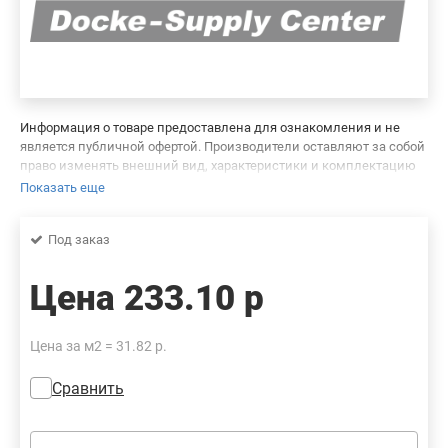
Информация о товаре предоставлена для ознакомления и не
является публичной офертой. Производители оставляют за собой
право изменять внешний вид, характеристики и комплектацию
товара, предварительно не уведомляя продавцов и потребителей.
Показать еще
Просим вас отнестись с пониманием к данному факту и заранее
приносим извинения за возможные неточности в описании и
Под заказ
фотографиях товара. Будем благодарны вам за сообщение об
ошибках — это поможет сделать наш каталог еще точнее!
Цена
233.10 р
Цена за м2 = 31.82 р.
Сравнить