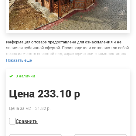
Информация о товаре предоставлена для ознакомления и не
является публичной офертой. Производители оставляют за собой
право изменять внешний вид, характеристики и комплектацию
товара, предварительно не уведомляя продавцов и потребителей.
Показать еще
Просим вас отнестись с пониманием к данному факту и заранее
приносим извинения за возможные неточности в описании и
В наличии
фотографиях товара. Будем благодарны вам за сообщение об
ошибках — это поможет сделать наш каталог еще точнее!
Цена
233.10 р
Цена за м2 = 31.82 р.
Сравнить