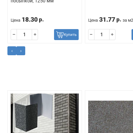
посыпкой, 1250 мм
18.30
31.77
р.
р.
Цена
Цена
за м
Купить
‹
›