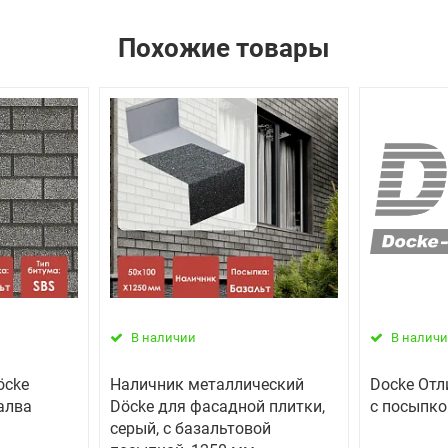
Похожие товары
В наличии
В налич
öcke
Наличник металлический
Docke Отл
алва
Döcke для фасадной плитки,
с посыпко
серый, с базальтовой