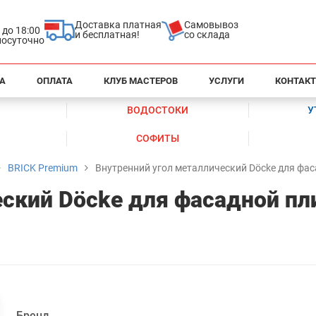
Доставка платная
Самовывоз
0 до 18:00
и бесплатная!
со склада
глосуточно
А
ОПЛАТА
КЛУБ МАСТЕРОВ
УСЛУГИ
КОНТАК
ВОДОСТОКИ
У
СОФИТЫ
BRICK Premium
Внутренний угол металлический Döcke для фас
ский Döcke для фасадной пли
Бренд