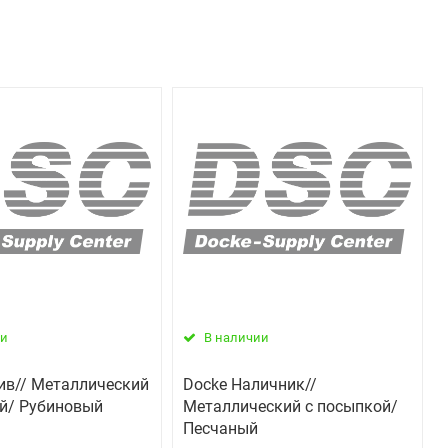
ии
В наличии
ив// Металлический
Docke Наличник//
й/ Рубиновый
Металлический с посыпкой/
Песчаный