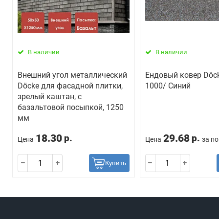
В наличии
В наличии
Внешний угол металлический
Ендовый ковер Döck
Döcke для фасадной плитки,
1000/ Синий
зрелый каштан, с
базальтовой посыпкой, 1250
мм
18.30
29.68
р.
р.
Цена
Цена
за по
Купить