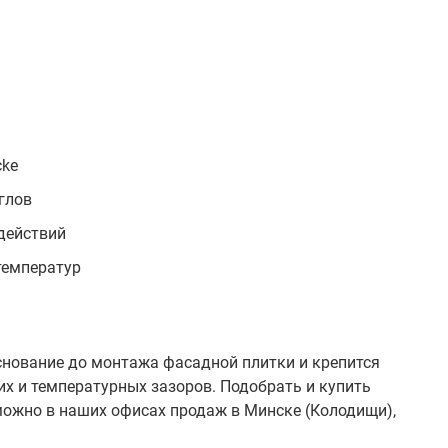
cke
глов
действий
температур
снование до монтажа фасадной плитки и крепится
х и температурных зазоров. Подобрать и купить
ожно в наших офисах продаж в Минске (Колодищи),