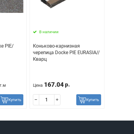
В наличии
e PIE/
Коньково-карнизная
черепица Docke PIE EURASIA//
Кварц
167.04
р.
г.м
Цена
Купить
Купить