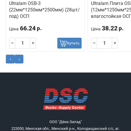
Ultralam OSB-3
Ultralam Плита OS
(22мм*1250мм*2500мм) (28шт/
(12мм*1250мм*25
под) ОСП
влагостойкая ОС
66.24
38.22
р.
р.
Цена
Цена
Купить
‹
›
ООО "Дёке-Запад"
223050, Минская обл., Минский р-н., Колодищанский с/с, аг.