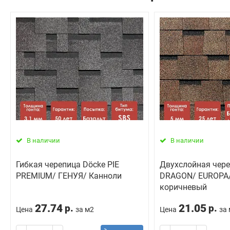
В наличии
В наличии
Гибкая черепица Döcke PIE
Двухслойная чере
PREMIUM/ ГЕНУЯ/ Канноли
DRAGON/ EUROPA/
коричневый
27.74
21.05
р.
р.
Цена
за м2
Цена
за