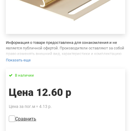
Информация о товаре предоставлена для ознакомления и не
является публичной офертой. Производители оставляют за собой
право изменять внешний вид, характеристики и комплектацию
товара, предварительно не уведомляя продавцов и потребителей.
Показать еще
Просим вас отнестись с пониманием к данному факту и заранее
приносим извинения за возможные неточности в описании и
В наличии
фотографиях товара. Будем благодарны вам за сообщение об
ошибках — это поможет сделать наш каталог еще точнее!
Цена
12.60 р
Цена за пог.м = 4.13 р.
Сравнить