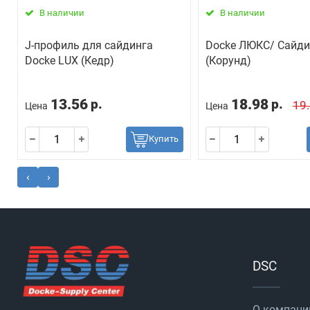
В наличии
В наличии
J-профиль для сайдинга
Docke ЛЮКС/ Сайд
Docke LUX (Кедр)
(Корунд)
13.56
18.98
р.
р.
19
Цена
Цена
Купить
‹
›
DSC
О компани