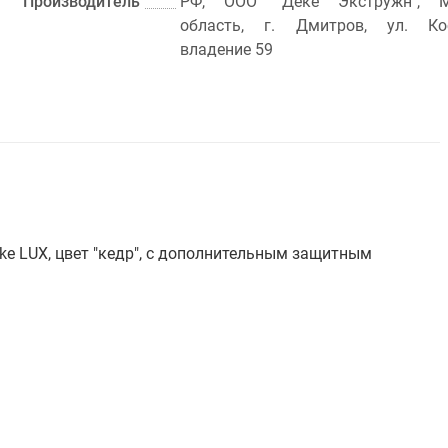
Производитель
РФ, ООО "Дёке Экстружн", М
область, г. Дмитров, ул. Кос
владение 59
ke LUX, цвет "кедр", с дополнительным защитным