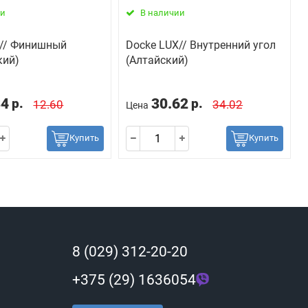
ии
В наличии
X// Финишный
Docke LUX// Внутренний угол
кий)
(Алтайский)
34
30.62
р.
р.
12.60
34.02
Цена
Купить
Купить
8 (029) 312-20-20
+375 (29) 1636054