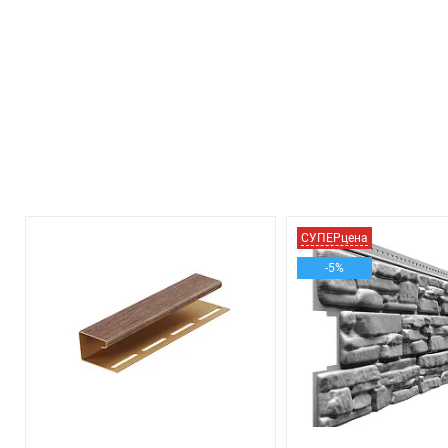
СУПЕРцена
-5%