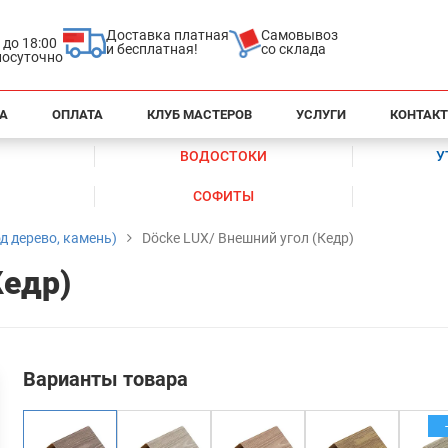
Доставка платная
Самовывоз
0 до 18:00
и бесплатная!
со склада
глосуточно
А
ОПЛАТА
КЛУБ МАСТЕРОВ
УСЛУГИ
КОНТАК
ВОДОСТОКИ
У
СОФИТЫ
д дерево, камень)
Döcke LUX/ Внешний угол (Кедр)
Кедр)
Варианты товара