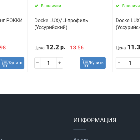
В наличии
В налич
инг РОККИ
Docke LUX// J-профиль
Docke LU
(Уссурийский)
(Уссурийс
12.2
11.
р.
.98
13.56
Цена
Цена
Купить
Купить
ИНФОРМАЦИЯ
и
Акции