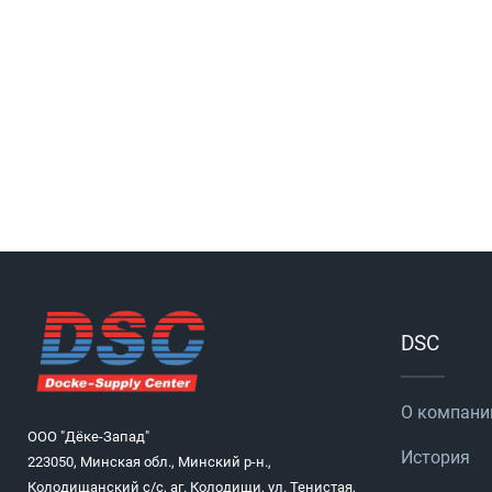
DSC
О компани
ООО "Дёке-Запад"
История
223050, Минская обл., Минский р-н.,
Колодищанский с/с, аг. Колодищи, ул. Тенистая,