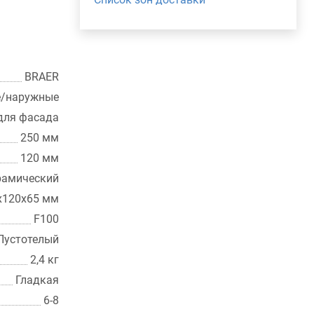
BRAER
е/наружные
для фасада
250 мм
120 мм
рамический
х120х65 мм
F100
Пустотелый
2,4 кг
Гладкая
6-8