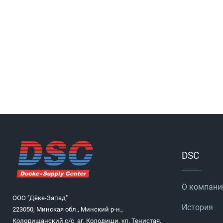
DSC
О компани
ООО "Дёке-Запад"
История
223050, Минская обл., Минский р-н.,
Колодищанский с/с, аг. Колодищи, ул. Тенистая,