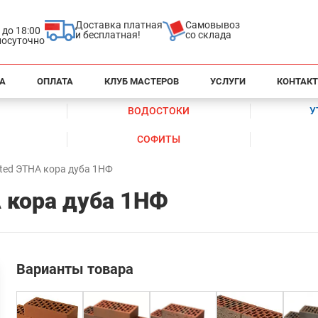
Доставка платная
Самовывоз
0 до 18:00
и бесплатная!
со склада
глосуточно
А
ОПЛАТА
КЛУБ МАСТЕРОВ
УСЛУГИ
КОНТАК
ВОДОСТОКИ
У
СОФИТЫ
ted ЭТНА кора дуба 1НФ
А кора дуба 1НФ
Варианты товара