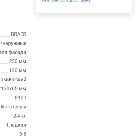
BRAER
е/наружные
для фасада
250 мм
120 мм
рамический
х120х65 мм
F100
Пустотелый
2,4 кг
Гладкая
6-8