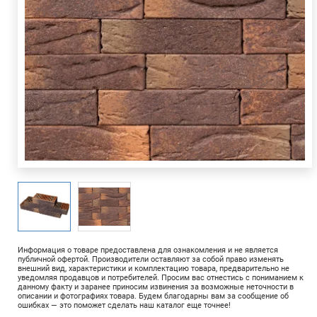
Информация о товаре предоставлена для ознакомления и не является
публичной офертой. Производители оставляют за собой право изменять
внешний вид, характеристики и комплектацию товара, предварительно не
уведомляя продавцов и потребителей. Просим вас отнестись с пониманием к
данному факту и заранее приносим извинения за возможные неточности в
описании и фотографиях товара. Будем благодарны вам за сообщение об
ошибках — это поможет сделать наш каталог еще точнее!