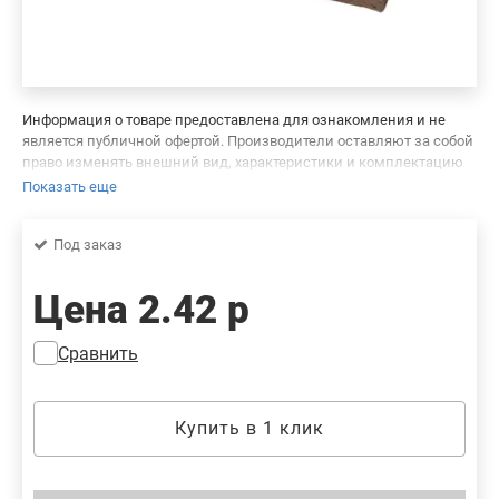
Информация о товаре предоставлена для ознакомления и не
является публичной офертой. Производители оставляют за собой
право изменять внешний вид, характеристики и комплектацию
товара, предварительно не уведомляя продавцов и потребителей.
Показать еще
Просим вас отнестись с пониманием к данному факту и заранее
приносим извинения за возможные неточности в описании и
Под заказ
фотографиях товара. Будем благодарны вам за сообщение об
ошибках — это поможет сделать наш каталог еще точнее!
Цена
2.42 р
Сравнить
Купить в 1 клик